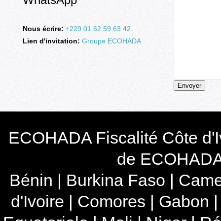
Nous écrire:
+229 01 62 59 63 42
Lien d'invitation:
Groupe ECOHADA
Envoyer
ECOHADA Fiscalité Côte d'I
de ECOHADA e
Bénin
|
Burkina Faso
|
Came
d'Ivoire
|
Comores
|
Gabon