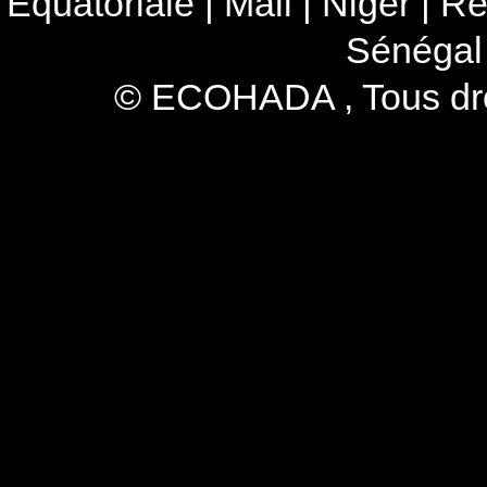
Equatoriale
|
Mali
|
Niger
|
Ré
Sénégal
© ECOHADA , Tous droi